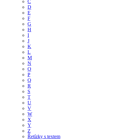
C
D
E
F
G
H
I
J
K
L
M
N
O
P
Q
R
S
T
U
V
W
X
Y
Z
Řetízky s textem