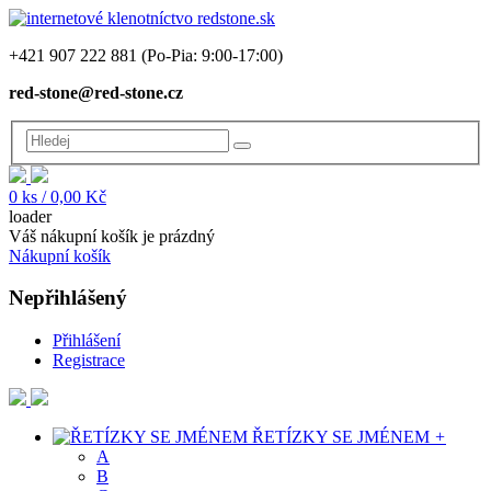
+421 907 222 881
(Po-Pia: 9:00-17:00)
red-stone@red-stone.cz
0
ks /
0,00 Kč
loader
Váš nákupní košík je prázdný
Nákupní košík
Nepřihlášený
Přihlášení
Registrace
ŘETÍZKY SE JMÉNEM
+
A
B