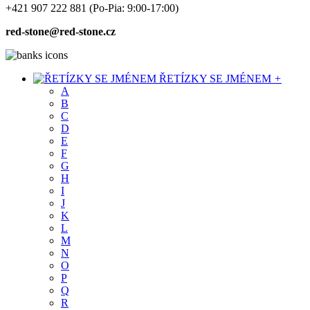
+421 907 222 881
(Po-Pia: 9:00-17:00)
red-stone@red-stone.cz
ŘETÍZKY SE JMÉNEM
+
A
B
C
D
E
F
G
H
I
J
K
L
M
N
O
P
Q
R