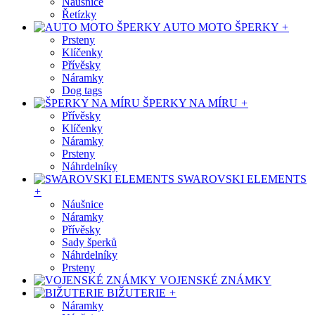
Náušnice
Řetízky
AUTO MOTO ŠPERKY
+
Prsteny
Klíčenky
Přívěsky
Náramky
Dog tags
ŠPERKY NA MÍRU
+
Přívěsky
Klíčenky
Náramky
Prsteny
Náhrdelníky
SWAROVSKI ELEMENTS
+
Náušnice
Náramky
Přívěsky
Sady šperků
Náhrdelníky
Prsteny
VOJENSKÉ ZNÁMKY
BIŽUTERIE
+
Náramky