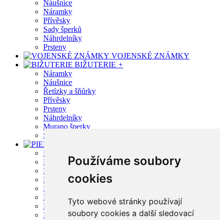
Náušnice
Náramky
Přívěsky
Sady šperků
Náhrdelníky
Prsteny
VOJENSKÉ ZNÁMKY
BIŽUTERIE
+
Náramky
Náušnice
Řetízky a šňůrky
Přívěsky
Prsteny
Náhrdelníky
Murano šperky
Shamballa náramky
PIERCING
+
Piercing do pupíku
Používáme soubory
Piercing do jazyka
Piercing do bradavky
cookies
Piercing do brady
Piercing do obočí
Plugy a tunely
Tyto webové stránky používají
Piercing do ucha
soubory cookies a další sledovací
Piercing do nosu