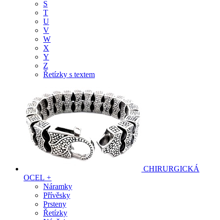
S
T
U
V
W
X
Y
Z
Řetízky s textem
CHIRURGICKÁ
OCEL
+
Náramky
Přívěsky
Prsteny
Řetízky