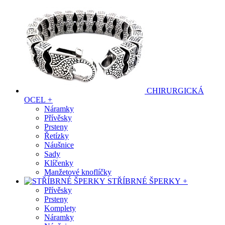
CHIRURGICKÁ
OCEL
+
Náramky
Přívěsky
Prsteny
Řetízky
Náušnice
Sady
Klíčenky
Manžetové knoflíčky
STŘÍBRNÉ ŠPERKY
+
Přívěsky
Prsteny
Komplety
Náramky