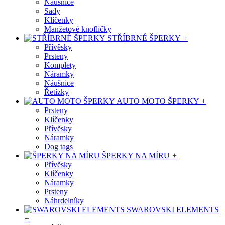
Náušnice
Sady
Klíčenky
Manžetové knoflíčky
STŘÍBRNÉ ŠPERKY
+
Přívěsky
Prsteny
Komplety
Náramky
Náušnice
Řetízky
AUTO MOTO ŠPERKY
+
Prsteny
Klíčenky
Přívěsky
Náramky
Dog tags
ŠPERKY NA MÍRU
+
Přívěsky
Klíčenky
Náramky
Prsteny
Náhrdelníky
SWAROVSKI ELEMENTS
+