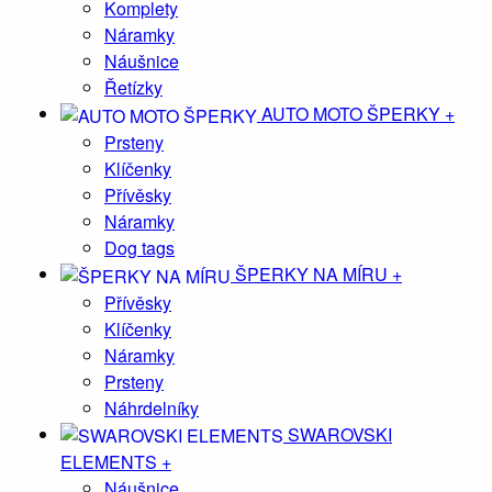
Komplety
Náramky
Náušnice
Řetízky
AUTO MOTO ŠPERKY
+
Prsteny
Klíčenky
Přívěsky
Náramky
Dog tags
ŠPERKY NA MÍRU
+
Přívěsky
Klíčenky
Náramky
Prsteny
Náhrdelníky
SWAROVSKI
ELEMENTS
+
Náušnice