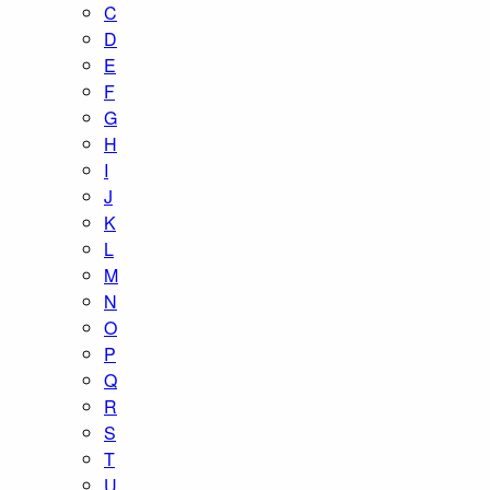
C
D
E
F
G
H
I
J
K
L
M
N
O
P
Q
R
S
T
U