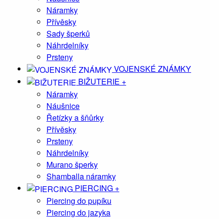
Náramky
Přívěsky
Sady šperků
Náhrdelníky
Prsteny
VOJENSKÉ ZNÁMKY
BIŽUTERIE
+
Náramky
Náušnice
Řetízky a šňůrky
Přívěsky
Prsteny
Náhrdelníky
Murano šperky
Shamballa náramky
PIERCING
+
Piercing do pupíku
Piercing do jazyka