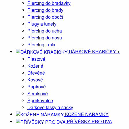
Piercing do bradavky
Piercing do brady
Piercing do obočí
Plugy a tunely
Piercing do ucha
Piercing do nosu
Piercing - mix
DÁRKOVÉ KRABIČKY
+
Plastové
Kožené
Dřevěné
Kovové
Papírové
Semišové
Šperkovnice
Dárkové tašky a sáčky
KOŽENÉ NÁRAMKY
PŘÍVĚSKY PRO DVA