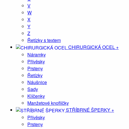
V
W
X
Y
Z
Řetízky s textem
CHIRURGICKÁ OCEL
+
Náramky
Přívěsky
Prsteny
Řetízky
Náušnice
Sady
Klíčenky
Manžetové knoflíčky
STŘÍBRNÉ ŠPERKY
+
Přívěsky
Prsteny