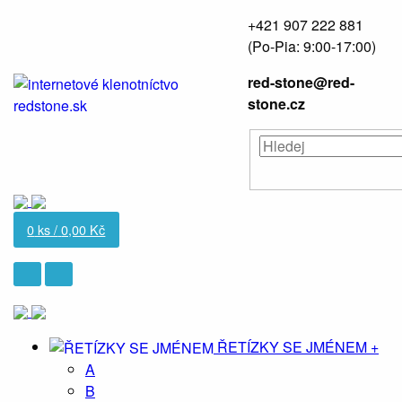
+421 907 222 881
(Po-Pia: 9:00-17:00)
red-stone@red-
stone.cz
0
ks /
0,00 Kč
ŘETÍZKY SE JMÉNEM
+
A
B